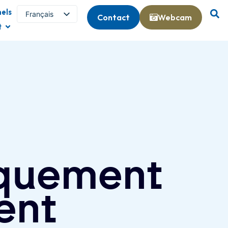
els
Français
Contact
Webcam
t
English (UK)
rquement
ent