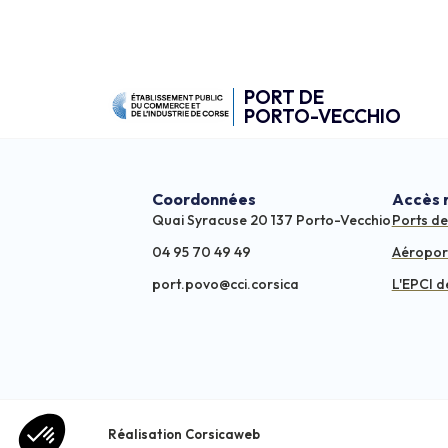
PORT DE
PORTO-VECCHIO
Coordonnées
Accès 
Quai Syracuse 20 137 Porto-Vecchio
Ports d
04 95 70 49 49
Aéropor
port.povo@cci.corsica
L'EPCI d
Réalisation Corsicaweb