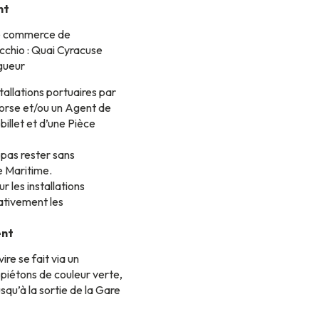
nt
de commerce de
chio : Quai Cyracuse
igueur
tallations portuaires par
orse et/ou un Agent de
billet et d’une Pièce
pas rester sans
e Maritime.
r les installations
rativement les
ent
re se fait via un
iétons de couleur verte,
usqu’à la sortie de la Gare